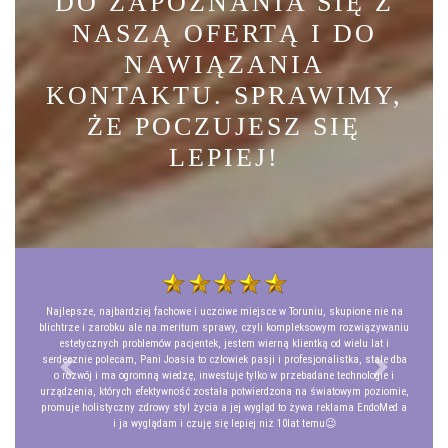
DO ZAPOZNANIA SIĘ Z
NASZĄ OFERTĄ I DO
NAWIĄZANIA
KONTAKTU. SPRAWIMY,
ŻE POCZUJESZ SIĘ
LEPIEJ!
Najlepsze, najbardziej fachowe i uczciwe miejsce w Toruniu, skupione nie na
blichtrze i zarobku ale na meritum sprawy, czyli kompleksowym rozwiązywaniu
estetycznych problemów pacjentek, jestem wierną klientką od wielu lat i
serdecznie polecam, Pani Joasia to człowiek pasji i profesjonalistka, stale dba
Previous
Next
o rozwój i ma ogromną wiedzę, inwestuje tylko w przebadane technologie i
urządzenia, których efektywność została potwierdzona na światowym poziomie,
promuje holistyczny zdrowy styl życia a jej wygląd to żywa reklama EndoMed a
i ja wyglądam i czuję się lepiej niż 10lat temu😉