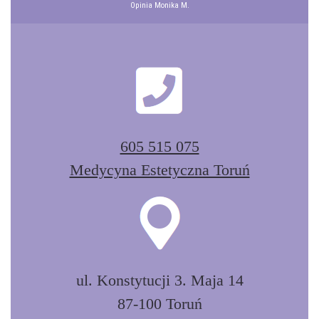
Opinia Monika M.
605 515 075
Medycyna Estetyczna Toruń
ul. Konstytucji 3. Maja 14
87-100 Toruń