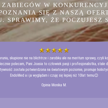
H ZABIEGÓW W KONKURENCYJ
OZNANIA SIĘ Z NASZĄ OFER
 SPRAWIMY, ŻE POCZUJESZ S
oruniu, skupione nie na blichtrze i zarobku ale na meritum sprawy, cz
rdecznie polecam, Pani Joasia to człowiek pasji i profesjonalistka, stale
ktywność została potwierdzona na światowym poziomie, promuje holistycz
EndoMed a i ja wyglądam i czuję się lepiej niż 10lat temu😉
Opinia Monika M.