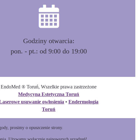
Godziny otwarcia:
pon. - pt.: od 9:00 do 19:00
EndoMed ® Toruń, Wszelkie prawa zastrzeżone
Medycyna Estetyczna Toruń
Laserowe usuwanie owłosienia
•
Endermologia
Toruń
gody, prosimy o opuszczenie strony.
dzania. Używamy wyłącznie najnowszych urządzeń!