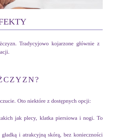
EFEKTY
żczyzn. Tradycyjowo kojarzone głównie z
acji.
ĘŻCZYZN?
ucie. Oto niektóre z dostępnych opcji:
akich jak plecy, klatka piersiowa i nogi. To
ładką i atrakcyjną skórą, bez konieczności