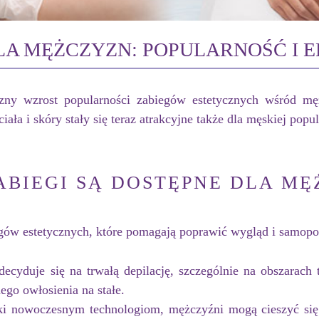
LA MĘŻCZYZN: POPULARNOŚĆ I 
zny wzrost popularności zabiegów estetycznych wśród mę
ła i skóry stały się teraz atrakcyjne także dla męskiej popul
ABIEGI SĄ DOSTĘPNE DLA M
ów estetycznych, które pomagają poprawić wygląd i samopocz
cyduje się na trwałą depilację, szczególnie na obszarach t
ego owłosienia na stałe.
i nowoczesnym technologiom, mężczyźni mogą cieszyć się g