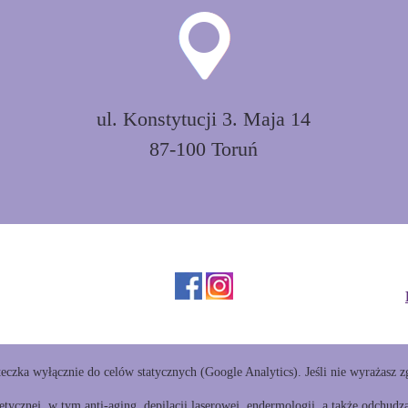
ul. Konstytucji 3. Maja 14
87-100 Toruń
teczka wyłącznie do celów statycznych (Google Analytics). Jeśli nie wyrażasz z
tycznej, w tym anti-aging, depilacji laserowej, endermologii, a także odchu