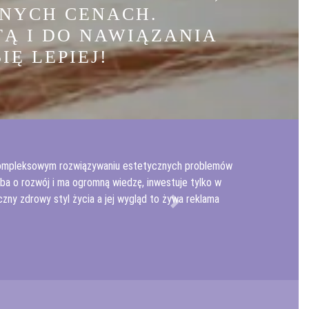
NYCH CENACH.
TĄ I DO NAWIĄZANIA
IĘ LEPIEJ!
yli kompleksowym rozwiązywaniu estetycznych problemów
 dba o rozwój i ma ogromną wiedzę, inwestuje tylko w
ny zdrowy styl życia a jej wygląd to żywa reklama
Next