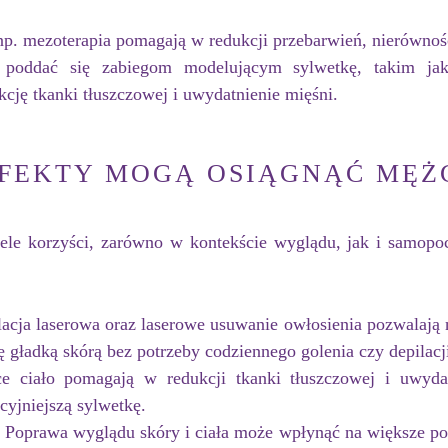
np. mezoterapia pomagają w redukcji przebarwień, nierównoś
ddać się zabiegom modelującym sylwetkę, takim jak kr
kcję tkanki tłuszczowej i uwydatnienie mięśni.
EFEKTY MOGĄ OSIĄGNĄĆ MĘŻ
ele korzyści, zarówno w kontekście wyglądu, jak i samopoc
acja laserowa oraz laserowe usuwanie owłosienia pozwalają n
 gładką skórą bez potrzeby codziennego golenia czy depilacj
e ciało pomagają w redukcji tkanki tłuszczowej i uwydat
cyjniejszą sylwetkę.
Poprawa wyglądu skóry i ciała może wpłynąć na większe po