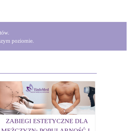
tów.
szym poziomie.
ZABIEGI ESTETYCZNE DLA
MĘŻCZYZN: POPULARNOŚĆ I