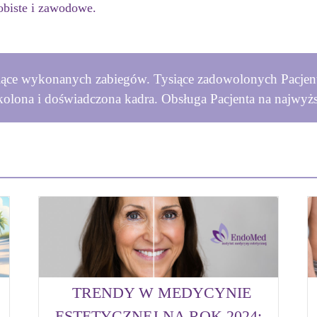
obiste i zawodowe.
iące wykonanych zabiegów. Tysiące zadowolonych Pacjen
kolona i doświadczona kadra. Obsługa Pacjenta na najwyż
TRENDY W MEDYCYNIE
ESTETYCZNEJ NA ROK 2024: