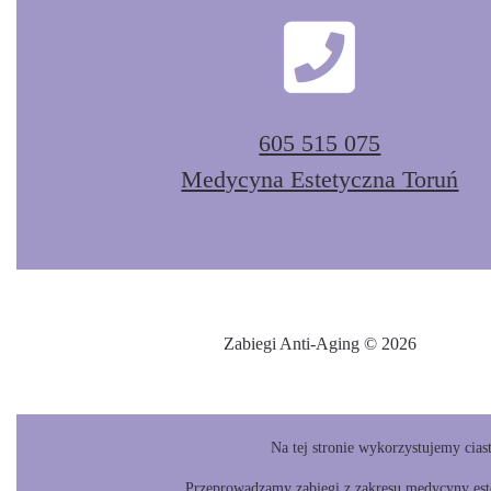
605 515 075
Medycyna Estetyczna Toruń
Zabiegi Anti-Aging © 2026
Na tej stronie wykorzystujemy cias
Przeprowadzamy zabiegi z zakresu medycyny este